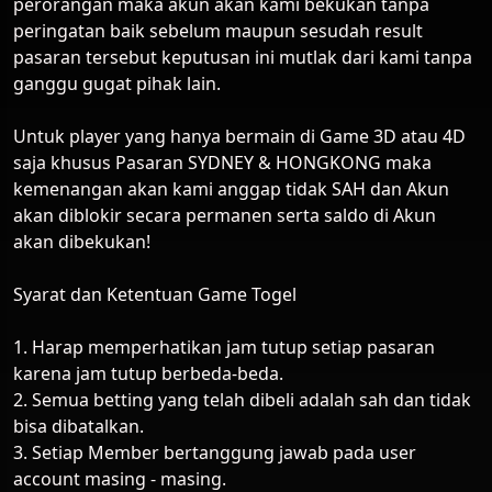
perorangan maka akun akan kami bekukan tanpa
peringatan baik sebelum maupun sesudah result
pasaran tersebut keputusan ini mutlak dari kami tanpa
ganggu gugat pihak lain.
Untuk player yang hanya bermain di Game 3D atau 4D
saja khusus Pasaran SYDNEY & HONGKONG maka
kemenangan akan kami anggap tidak SAH dan Akun
akan diblokir secara permanen serta saldo di Akun
akan dibekukan!
Syarat dan Ketentuan Game Togel
1. Harap memperhatikan jam tutup setiap pasaran
karena jam tutup berbeda-beda.
2. Semua betting yang telah dibeli adalah sah dan tidak
bisa dibatalkan.
3. Setiap Member bertanggung jawab pada user
account masing - masing.