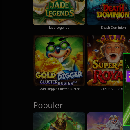
Jade Legends
Death Dominion
Gold Digger Cluster Buster
SUPER ACE ROYAL
Populer