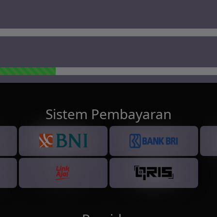
Sistem Pembayaran