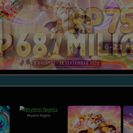
Rhythm Nights