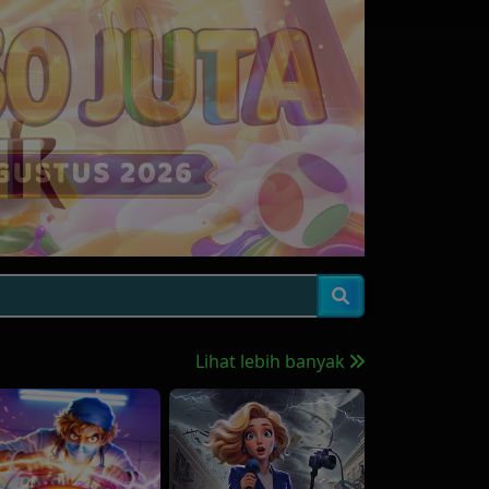
Lihat lebih banyak