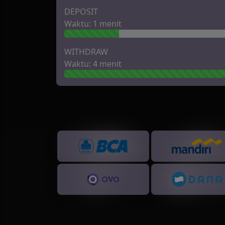
DEPOSIT
Waktu: 1 menit
WITHDRAW
Waktu: 4 menit