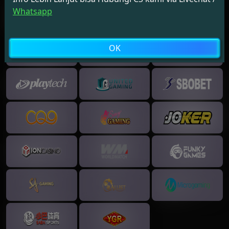
Whatsapp
OK