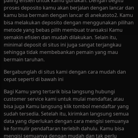
paling efisien untuk kamu gunakan. Dengan begitu
proses deposito kamu akan berjalan dengan lancar dan
kamu bisa bermain dengan lancar di anekatoto2. Kamu
bisa melakukan deposito dengan menggunakan pilihan
metode yang bebas pilih membuat transaksi Kamu
semakin efisien dan mudah dilakukan. Selain itu,
minimal deposit di situs ini juga sangat terjangkau
sehingga tidak membebankan pemain yang mau
bermain taruhan.
Bergabunglah di situs kami dengan cara mudah dan
cepat seperti di bawah ini
Bagi Kamu yang tertarik bisa langsung hubungi
customer service kami untuk mulai mendaftar, atau
bisa juga Kamu langsung klik tombol mendaftar yang
sudah tersedia. Setelah itu, kirimkan langsung semua
data yang diperlukan dengan cara mengisi semuanya
ke formulir pendaftaran terlebih dahulu. Kamu bisa
mengisi semuanya dengan mudah dan tak perlu