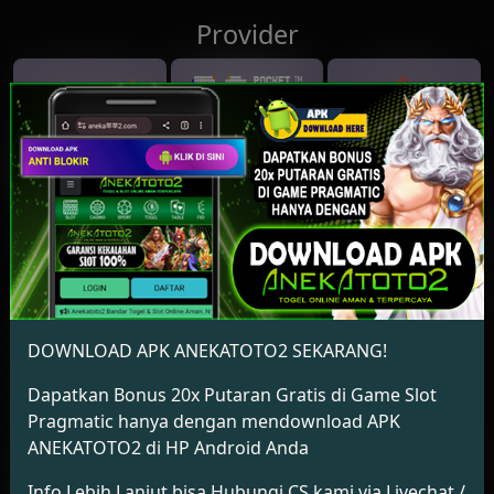
Provider
DOWNLOAD APK ANEKATOTO2 SEKARANG!
Dapatkan Bonus 20x Putaran Gratis di Game Slot
Pragmatic hanya dengan mendownload APK
ANEKATOTO2 di HP Android Anda
Info Lebih Lanjut bisa Hubungi CS kami via Livechat /