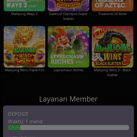
Mahjong Ways 2
Gates of Olympus Super
Treasures of Aztec
Scatter
Mahjong Wins Triple Pot
Leprechaun Riches
Mahjong Wins 3 - Black
Scatter
Layanan Member
DEPOSIT
Waktu: 1 menit