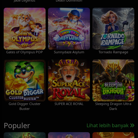
Jade Legends
Death Dominion
Gates of Olympus POP
Sunnydaze Asylum
Tornado Rampage
Gold Digger Cluster
SUPER ACE ROYAL
Sleeping Dragon Ultra
Buster
Dark
Populer
Lihat lebih banyak