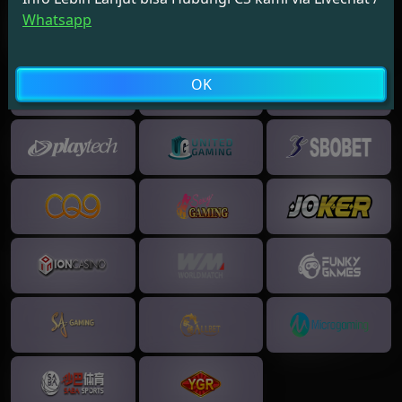
Whatsapp
OK