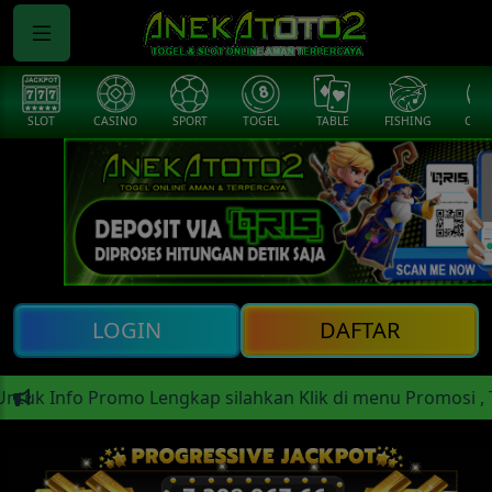
CASINO
SPORT
TOGEL
TABLE
FISHING
COCK F.
ARC
LOGIN
DAFTAR
romo Lengkap silahkan Klik di menu Promosi , Terima Kasih