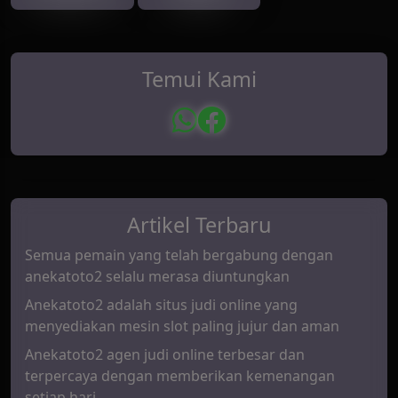
Temui Kami
Artikel Terbaru
Semua pemain yang telah bergabung dengan
anekatoto2 selalu merasa diuntungkan
Anekatoto2 adalah situs judi online yang
menyediakan mesin slot paling jujur dan aman
Anekatoto2 agen judi online terbesar dan
terpercaya dengan memberikan kemenangan
setiap hari