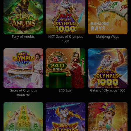
Fury of Anubis
NXT Gates of Olympus
Mahjong Ways
1000
Gates of Olympus
24D Spin
Gates of Olympus 1000
Roulette