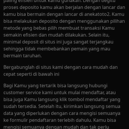
paling efisien untuk kamu gunakan. Dengan begitu
proses deposito kamu akan berjalan dengan lancar dan
kamu bisa bermain dengan lancar di anekatoto2. Kamu
bisa melakukan deposito dengan menggunakan pilihan
metode yang bebas pilih membuat transaksi Kamu
semakin efisien dan mudah dilakukan. Selain itu,
minimal deposit di situs ini juga sangat terjangkau
sehingga tidak membebankan pemain yang mau
bermain taruhan.
Bergabunglah di situs kami dengan cara mudah dan
cepat seperti di bawah ini
Bagi Kamu yang tertarik bisa langsung hubungi
customer service kami untuk mulai mendaftar, atau
bisa juga Kamu langsung klik tombol mendaftar yang
sudah tersedia. Setelah itu, kirimkan langsung semua
data yang diperlukan dengan cara mengisi semuanya
ke formulir pendaftaran terlebih dahulu. Kamu bisa
mengisi semuanya dengan mudah dan tak perlu