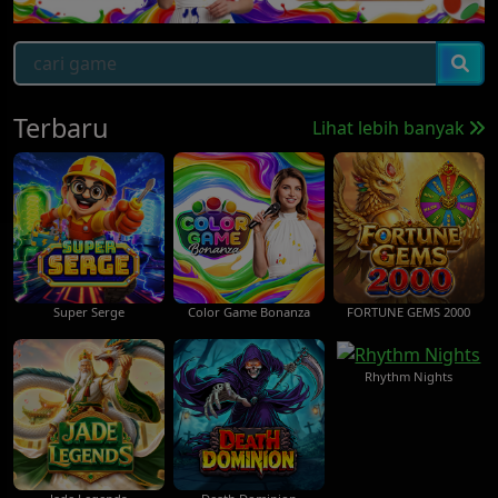
Terbaru
Lihat lebih banyak
Super Serge
Color Game Bonanza
FORTUNE GEMS 2000
Rhythm Nights