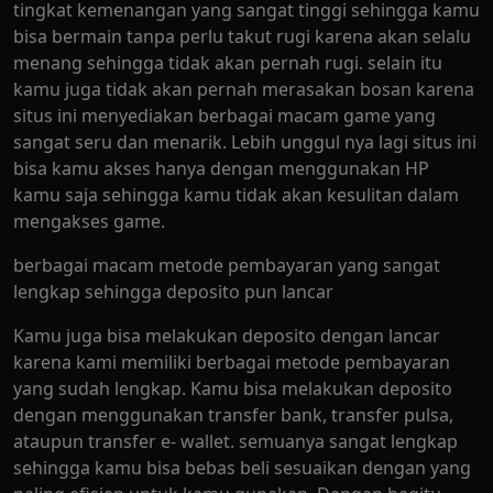
tingkat kemenangan yang sangat tinggi sehingga kamu
bisa bermain tanpa perlu takut rugi karena akan selalu
menang sehingga tidak akan pernah rugi. selain itu
kamu juga tidak akan pernah merasakan bosan karena
situs ini menyediakan berbagai macam game yang
sangat seru dan menarik. Lebih unggul nya lagi situs ini
bisa kamu akses hanya dengan menggunakan HP
kamu saja sehingga kamu tidak akan kesulitan dalam
mengakses game.
berbagai macam metode pembayaran yang sangat
lengkap sehingga deposito pun lancar
Kamu juga bisa melakukan deposito dengan lancar
karena kami memiliki berbagai metode pembayaran
yang sudah lengkap. Kamu bisa melakukan deposito
dengan menggunakan transfer bank, transfer pulsa,
ataupun transfer e- wallet. semuanya sangat lengkap
sehingga kamu bisa bebas beli sesuaikan dengan yang