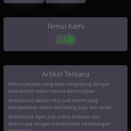
Temui Kami
Artikel Terbaru
Semua pemain yang telah bergabung dengan
anekatoto2 selalu merasa diuntungkan
Anekatoto2 adalah situs judi online yang
menyediakan mesin slot paling jujur dan aman
Anekatoto2 agen judi online terbesar dan
terpercaya dengan memberikan kemenangan
setiap hari