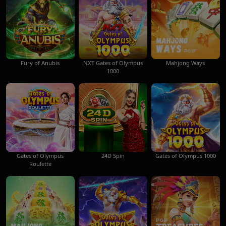
Fury of Anubis
NXT Gates of Olympus
Mahjong Ways
1000
Gates of Olympus
24D Spin
Gates of Olympus 1000
Roulette