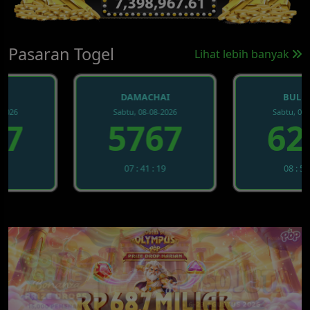
Pasaran Togel
Lihat lebih banyak
DAMACHAI
BULLSEYE
Sabtu, 08-08-2026
Sabtu, 08-08-2026
5767
6299
07 : 41 : 18
08 : 56 : 18