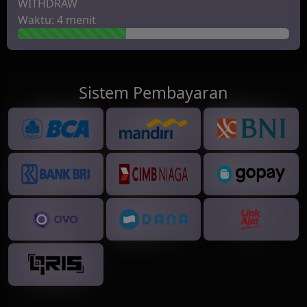
WITHDRAW
Waktu: 4 menit
Sistem Pembayaran