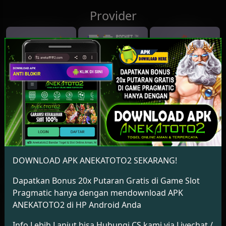
Provider
DOWNLOAD APK ANEKATOTO2 SEKARANG!
Dapatkan Bonus 20x Putaran Gratis di Game Slot
Pragmatic hanya dengan mendownload APK
ANEKATOTO2 di HP Android Anda
Info Lebih Lanjut bisa Hubungi CS kami via Livechat /