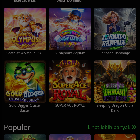
Jade Legends
Death Dominion
Gates of Olympus POP
Sunnydaze Asylum
Tornado Rampage
Gold Digger Cluster
SUPER ACE ROYAL
Sleeping Dragon Ultra
Buster
Dark
Populer
Lihat lebih banyak