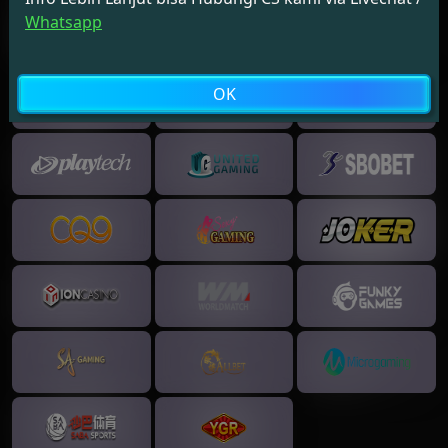
Whatsapp
OK