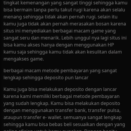
tingkat kemenangan yang sangat tinggi sehingga kamu
bisa bermain tanpa perlu takut rugi karena akan selalu
menang sehingga tidak akan pernah rugi. selain itu
kamu juga tidak akan pernah merasakan bosan karena
situs ini menyediakan berbagai macam game yang
sangat seru dan menarik. Lebih unggul nya lagi situs ini
bisa kamu akses hanya dengan menggunakan HP
kamu saja sehingga kamu tidak akan kesulitan dalam
mengakses game.
berbagai macam metode pembayaran yang sangat
lengkap sehingga deposito pun lancar
Kamu juga bisa melakukan deposito dengan lancar
karena kami memiliki berbagai metode pembayaran
yang sudah lengkap. Kamu bisa melakukan deposito
dengan menggunakan transfer bank, transfer pulsa,
ataupun transfer e- wallet. semuanya sangat lengkap
sehingga kamu bisa bebas beli sesuaikan dengan yang